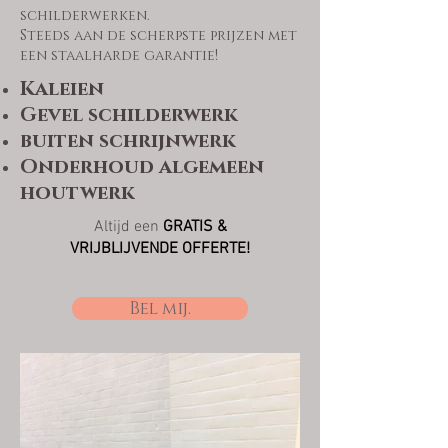
schilderwerken.
Steeds aan de scherpste prijzen met
een staalharde garantie!
Kaleien
Gevel schilderwerk
buiten schrijnwerk
Onderhoud algemeen
houtwerk
Altijd een
GRATIS &
VRIJBLIJVENDE
OFFERTE!
Bel mij.